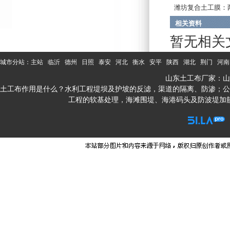
潍坊复合土工膜：
布...
相关资料
暂无相关
城市分站：
主站
临沂
德州
日照
泰安
河北
衡水
安平
陕西
湖北
荆门
河南
山东土工布厂家：山
土工布作用是什么？水利工程堤坝及护坡的反滤，渠道的隔离、防渗；公
工程的软基处理，海滩围堤、海港码头及防波堤加