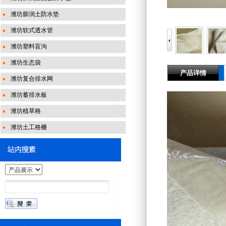
潍坊膨润土防水垫
潍坊软式透水管
潍坊塑料盲沟
潍坊生态袋
产品详情
潍坊复合排水网
潍坊蓄排水板
潍坊植草格
潍坊土工格栅