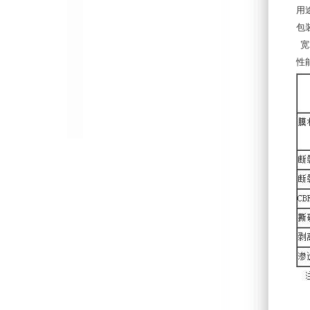
用
包
宽2
性