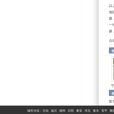
以
地
膜
一
膜
点
暂
城市分站：
主站
临沂
德州
日照
泰安
河北
衡水
安平
陕