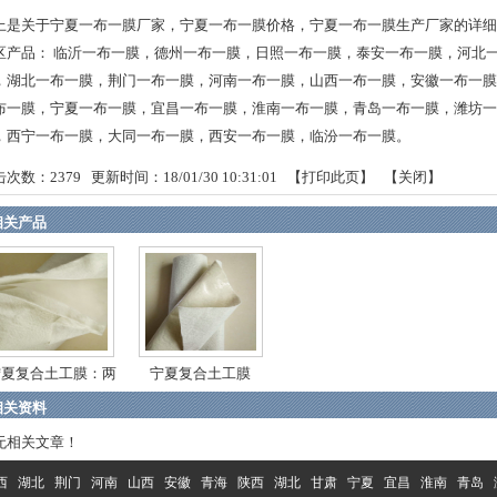
上是关于宁夏一布一膜厂家，宁夏一布一膜价格，宁夏一布一膜生产厂家的详细
区产品：
临沂一布一膜
，
德州一布一膜
，
日照一布一膜
，
泰安一布一膜
，
河北
，
湖北一布一膜
，
荆门一布一膜
，
河南一布一膜
，
山西一布一膜
，
安徽一布一膜
布一膜
，
宁夏一布一膜
，
宜昌一布一膜
，
淮南一布一膜
，
青岛一布一膜
，
潍坊一
，
西宁一布一膜
，
大同一布一膜
，
西安一布一膜
，
临汾一布一膜
。
击次数：
2379
更新时间：18/01/30 10:31:01 【
打印此页
】 【
关闭
】
相关产品
宁夏复合土工膜：两
宁夏复合土工膜
布...
相关资料
无相关文章！
西
湖北
荆门
河南
山西
安徽
青海
陕西
湖北
甘肃
宁夏
宜昌
淮南
青岛