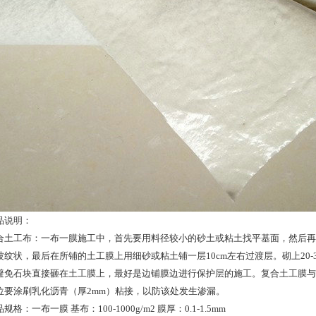
品说明：
合土工布：一布一膜施工中，首先要用料径较小的砂土或粘土找平基面，然后再
波纹状，最后在所铺的土工膜上用细砂或粘土铺一层10cm左右过渡层。砌上20-
避免石块直接砸在土工膜上，最好是边铺膜边进行保护层的施工。复合土工膜与
位要涂刷乳化沥青（厚2mm）粘接，以防该处发生渗漏。
规格：一布一膜 基布：100-1000g/m2 膜厚：0.1-1.5mm