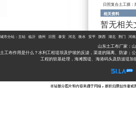
日照复合土工膜：
布...
相关资料
暂无相关
城市分站：
主站
临沂
德州
日照
泰安
河北
衡水
安平
陕西
湖北
荆门
河南
山东土工布厂家：山
土工布作用是什么？水利工程堤坝及护坡的反滤，渠道的隔离、防渗；公
工程的软基处理，海滩围堤、海港码头及防波堤加