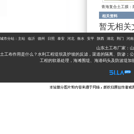
青海复合土工膜：
布...
相关资料
暂无相关
城市分站：
主站
临沂
德州
日照
泰安
河北
衡水
安平
陕西
湖北
荆门
河南
山东土工布厂家：山
土工布作用是什么？水利工程堤坝及护坡的反滤，渠道的隔离、防渗；公
工程的软基处理，海滩围堤、海港码头及防波堤加