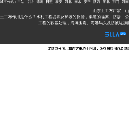
城市分站：
主站
临沂
德州
日照
泰安
河北
衡水
安平
陕西
湖北
荆门
河南
山东土工布厂家：山
土工布作用是什么？水利工程堤坝及护坡的反滤，渠道的隔离、防渗；公
工程的软基处理，海滩围堤、海港码头及防波堤加