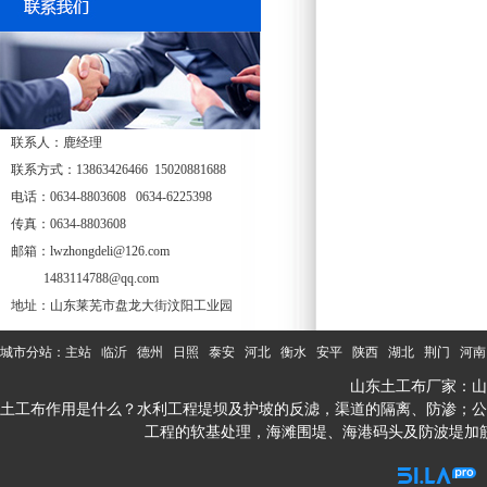
联系人：鹿经理
联系方式：13863426466 15020881688
电话：0634-8803608 0634-6225398
传真：0634-8803608
邮箱：lwzhongdeli@126.com
1483114788@qq.com
地址：山东莱芜市盘龙大街汶阳工业园
城市分站：
主站
临沂
德州
日照
泰安
河北
衡水
安平
陕西
湖北
荆门
河南
山东土工布厂家：山
土工布作用是什么？水利工程堤坝及护坡的反滤，渠道的隔离、防渗；公
工程的软基处理，海滩围堤、海港码头及防波堤加