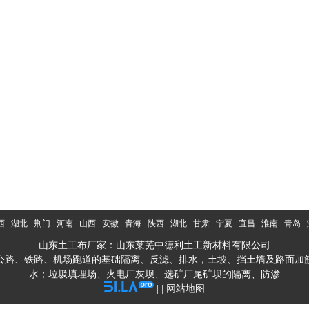
西
湖北
荆门
河南
山西
安徽
青海
陕西
湖北
甘肃
宁夏
宜昌
淮南
青岛
山东土工布厂家：山东莱芜中德利土工新材料有限公司
公路、铁路、机场跑道的基础隔离、反滤、排水，土坡、挡土墙及路面加
水；垃圾填埋场、火电厂灰坝、选矿厂尾矿坝的隔离、防渗
| |
网站地图