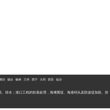
潍坊
烟台
榆林
兰州
西宁
大同
西安
临汾
筋、排水；港口工程的软基处理，海滩围堤、海港码头及防波堤加筋、排