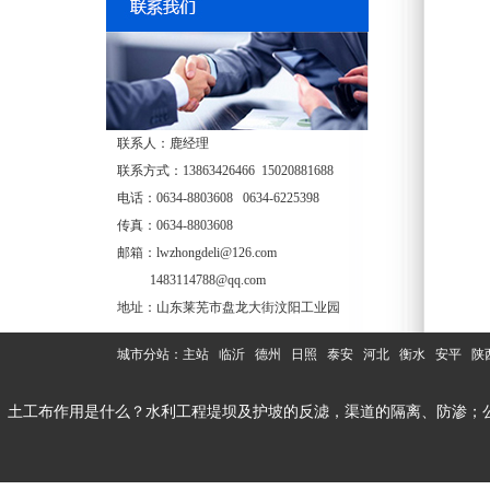
联系人：鹿经理
联系方式：13863426466 15020881688
电话：0634-8803608 0634-6225398
传真：0634-8803608
邮箱：lwzhongdeli@126.com
1483114788@qq.com
地址：山东莱芜市盘龙大街汶阳工业园
城市分站：
主站
临沂
德州
日照
泰安
河北
衡水
安平
陕
土工布作用是什么？水利工程堤坝及护坡的反滤，渠道的隔离、防渗；