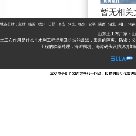
相关资料
暂无相关
城市分站：
主站
临沂
德州
日照
泰安
河北
衡水
安平
陕西
湖北
荆门
河南
山东土工布厂家：山
土工布作用是什么？水利工程堤坝及护坡的反滤，渠道的隔离、防渗；公
工程的软基处理，海滩围堤、海港码头及防波堤加