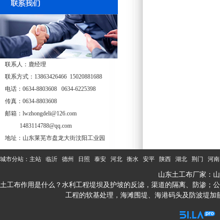
联系人：鹿经理
联系方式：13863426466 15020881688
电话：0634-8803608 0634-6225398
传真：0634-8803608
邮箱：lwzhongdeli@126.com
1483114788@qq.com
地址：山东莱芜市盘龙大街汶阳工业园
城市分站：
主站
临沂
德州
日照
泰安
河北
衡水
安平
陕西
湖北
荆门
河南
山东土工布厂家：山
土工布作用是什么？水利工程堤坝及护坡的反滤，渠道的隔离、防渗；公
工程的软基处理，海滩围堤、海港码头及防波堤加