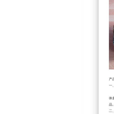
产
一
塑
体
品
二