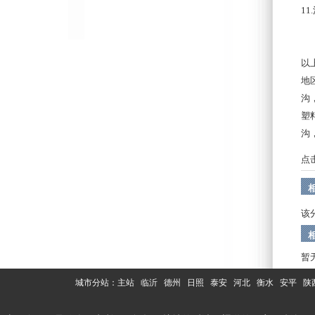
11.
以
地
沟
塑
沟
点
该
暂
城市分站：
主站
临沂
德州
日照
泰安
河北
衡水
安平
陕