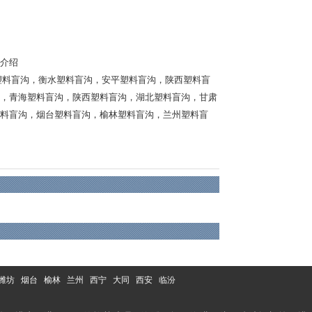
介绍
塑料盲沟
，
衡水塑料盲沟
，
安平塑料盲沟
，
陕西塑料盲
，
青海塑料盲沟
，
陕西塑料盲沟
，
湖北塑料盲沟
，
甘肃
料盲沟
，
烟台塑料盲沟
，
榆林塑料盲沟
，
兰州塑料盲
潍坊
烟台
榆林
兰州
西宁
大同
西安
临汾