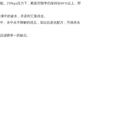
能。
250kpa
压力下，断面空隙率仍保持在
60
％以上，即
土壤中的渗水，并及时汇集排走。
中、水中永不降解的优点，加以抗老化配方，可保持永
品滤膜单一的缺点。