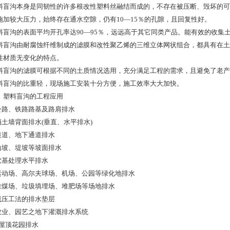
料盲沟本身是同韧性的许多根改性塑料丝融结而成的，不存在被压断、毁坏的可
施加较大压力，始终存在通水空隙，仍有
10—15
％的孔隙，且回复性好。
料盲沟的表面平均开孔率达
90—95
％，远远高于其它同类产品。能有效的收集
料盲沟由耐腐蚀纤维制成的滤膜和改性聚乙烯的三维立体网状组合，都具有在土
性材质无变化的特点。
料盲沟的滤膜可根据不同的土质情况选用，充分满足工程的需求，且避免了老产
料盲沟的比重轻，现场施工安装十分方便，施工效率大大加快。
、塑料盲沟的工程应用
公路、铁路路基及路肩排水
挡土墙背面排水
(
垂直、水平排水
)
隧道、地下通道排水
山坡、堤坡等坡面排水
软基处理水平排水
运动场、高尔夫球场、机场、公园等绿化地排水
堆煤场、垃圾填埋场、堆肥场等场地排水
减压工法的排水垫层
农业、园艺之地下灌溉排水系统
屋顶花园排水