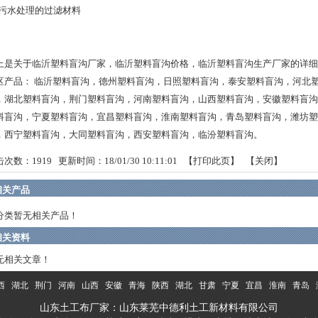
污水处理的过滤材料
上是关于临沂塑料盲沟厂家，临沂塑料盲沟价格，临沂塑料盲沟生产厂家的详细
区产品：
临沂塑料盲沟
，
德州塑料盲沟
，
日照塑料盲沟
，
泰安塑料盲沟
，
河北
，
湖北塑料盲沟
，
荆门塑料盲沟
，
河南塑料盲沟
，
山西塑料盲沟
，
安徽塑料盲沟
料盲沟
，
宁夏塑料盲沟
，
宜昌塑料盲沟
，
淮南塑料盲沟
，
青岛塑料盲沟
，
潍坊塑
，
西宁塑料盲沟
，
大同塑料盲沟
，
西安塑料盲沟
，
临汾塑料盲沟
。
击次数：
1919
更新时间：18/01/30 10:11:01 【
打印此页
】 【
关闭
】
相关产品
分类暂无相关产品！
相关资料
无相关文章！
西
湖北
荆门
河南
山西
安徽
青海
陕西
湖北
甘肃
宁夏
宜昌
淮南
青岛
山东土工布厂家：山东莱芜中德利土工新材料有限公司