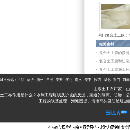
荆门复合土工膜：
布...
相关资料
复合土工膜的接缝
复合土工膜和防渗
复合土工膜施工环
城市分站：
主站
临沂
德州
日照
泰安
河北
衡水
安平
陕西
湖北
荆门
河南
山东土工布厂家：山
土工布作用是什么？水利工程堤坝及护坡的反滤，渠道的隔离、防渗；公
工程的软基处理，海滩围堤、海港码头及防波堤加