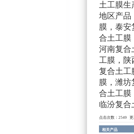
土工膜生
地区产品
膜
，
泰安
合土工膜
河南复合
工膜
，
陕
复合土工
膜
，
潍坊
合土工膜
临汾复合
点击次数：
2549
更新
相关产品