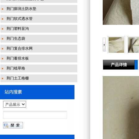
荆门膨润土防水垫
荆门软式透水管
荆门塑料盲沟
荆门生态袋
荆门复合排水网
荆门蓄排水板
产品详情
荆门植草格
荆门土工格栅