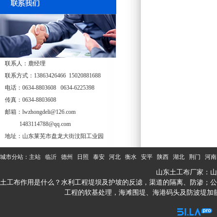
联系人：鹿经理
联系方式：13863426466 15020881688
电话：0634-8803608 0634-6225398
传真：0634-8803608
邮箱：lwzhongdeli@126.com
1483114788@qq.com
地址：山东莱芜市盘龙大街汶阳工业园
城市分站：
主站
临沂
德州
日照
泰安
河北
衡水
安平
陕西
湖北
荆门
河南
山东土工布厂家：山
土工布作用是什么？水利工程堤坝及护坡的反滤，渠道的隔离、防渗；公
工程的软基处理，海滩围堤、海港码头及防波堤加